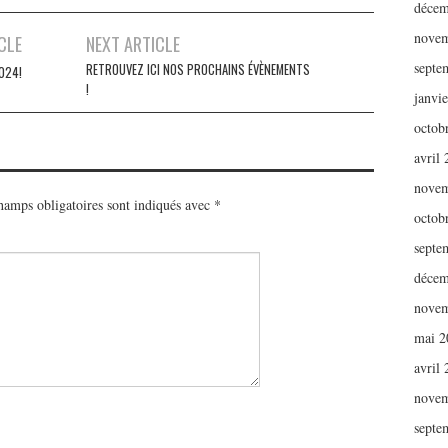
décem
novem
CLE
NEXT ARTICLE
septe
RETROUVEZ ICI NOS PROCHAINS ÉVÈNEMENTS
2024!
!
janvi
octob
avril
novem
hamps obligatoires sont indiqués avec
*
octob
septe
décem
novem
mai 2
avril
novem
septe