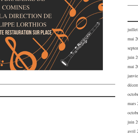
juille
mai 2
septe
juin 
mai 2
janvi
décem
octob
mars 
octob
juin 
avril