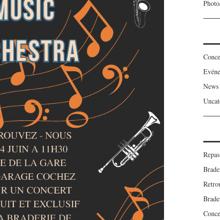
Photo
Conce
Evén
News
Uncat
Repas
Brade
Retro
Brade
Concer