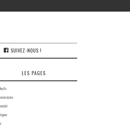
SUIVEZ-NOUS !
LES PAGES
hefs
usiciens
mité
rique
s