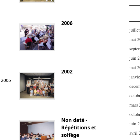
2006
juille
mai 2
septe
juin 
mai 2
2002
janvi
 2005
décem
octob
mars 
octob
Non daté -
juin 
Répétitions et
avril
solfège