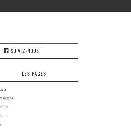
SUIVEZ-NOUS !
LES PAGES
hefs
usiciens
mité
rique
s