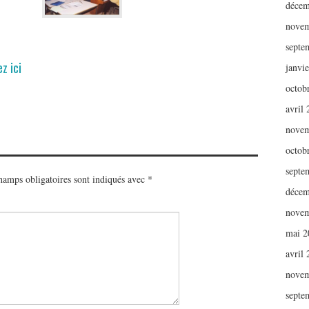
décem
novem
septe
z ici
janvi
octob
avril
novem
octob
septe
hamps obligatoires sont indiqués avec
*
décem
novem
mai 2
avril
novem
septe