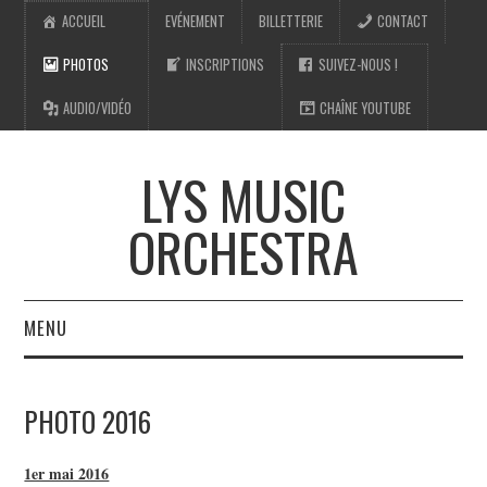
ACCUEIL
EVÉNEMENT
BILLETTERIE
CONTACT
PHOTOS
INSCRIPTIONS
SUIVEZ-NOUS !
AUDIO/VIDÉO
CHAÎNE YOUTUBE
LYS MUSIC
ORCHESTRA
MENU
ACCUEIL
PHOTO 2016
PHOTOS
1er mai 2016