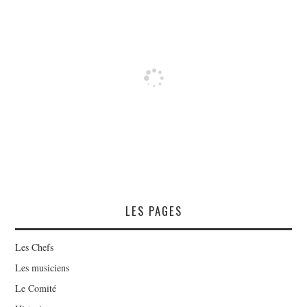
AUDIO/VIDÉO
EVÉNEMENT
BILLETTERIE
CONTACT
INSCRIPTIONS
SUIVEZ-NOUS !
LES PAGES
CHAÎNE YOUTUBE
Les Chefs
Les musiciens
Le Comité