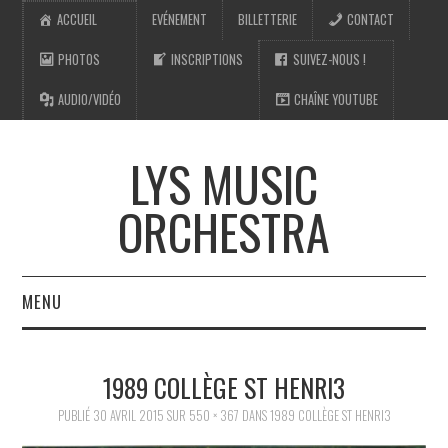
ACCUEIL
EVÉNEMENT
BILLETTERIE
CONTACT
PHOTOS
INSCRIPTIONS
SUIVEZ-NOUS !
AUDIO/VIDÉO
CHAÎNE YOUTUBE
LYS MUSIC
ORCHESTRA
MENU
ACCUEIL
1989 COLLÈGE ST HENRI3
PHOTOS
PUBLIÉ
30 AVRIL 2015
SUR
550 × 367
DANS
1989 COLLÈGE ST HENRI3