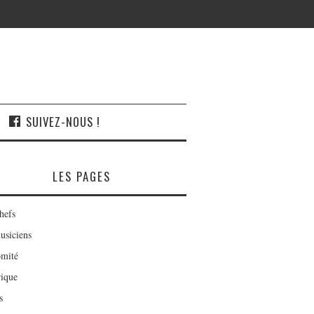
SUIVEZ-NOUS !
LES PAGES
hefs
usiciens
mité
rique
s