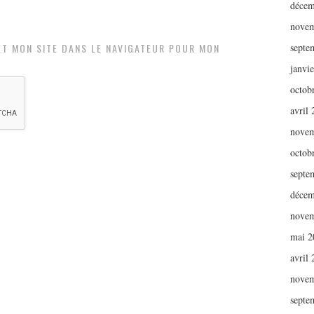
décem
novem
ET MON SITE DANS LE NAVIGATEUR POUR MON
septe
janvi
octob
avril
novem
octob
septe
décem
novem
mai 2
avril
novem
septe