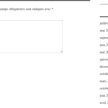
hamps obligatoires sont indiqués avec
*
juille
mai 2
septe
juin 
mai 2
janvi
décem
octob
mars 
octob
juin 
avril