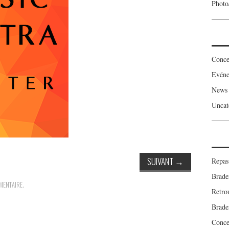
Photo
Conce
Evén
News
Uncat
SUIVANT
→
Repas
Brade
MENTAIRE
.
Retro
Brade
Concer