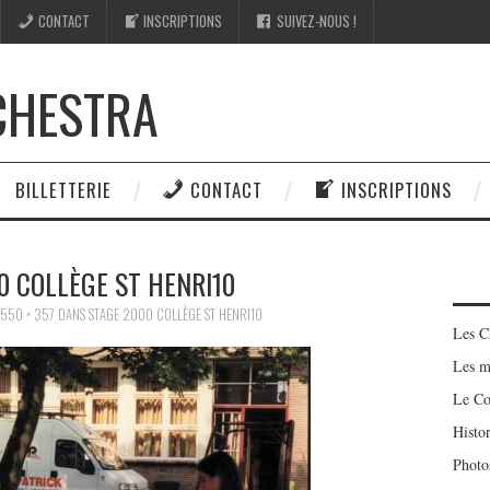
CONTACT
INSCRIPTIONS
SUIVEZ-NOUS !
CHESTRA
BILLETTERIE
CONTACT
INSCRIPTIONS
0 COLLÈGE ST HENRI10
550 × 357
DANS
STAGE 2000 COLLÈGE ST HENRI10
Les C
Les m
Le Co
Histo
Photo