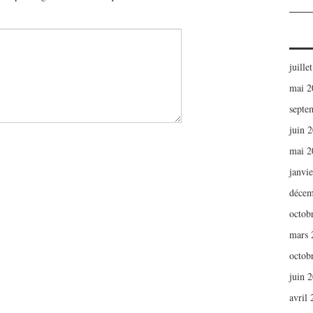
juille
mai 2
septe
juin 
mai 2
janvi
décem
octob
mars 
octob
juin 
avril