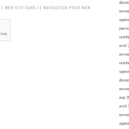
décem
ET MON SITE DANS LE NAVIGATEUR POUR MON
novem
septe
janvi
octob
avril
novem
octob
septe
décem
novem
mai 2
avril
novem
septe