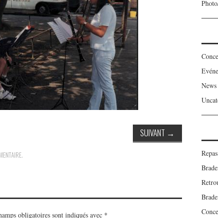
Photo
Conce
Evén
News
Uncat
SUIVANT
→
Repas
MENTAIRE
.
Brade
Retro
Brade
Concer
hamps obligatoires sont indiqués avec
*