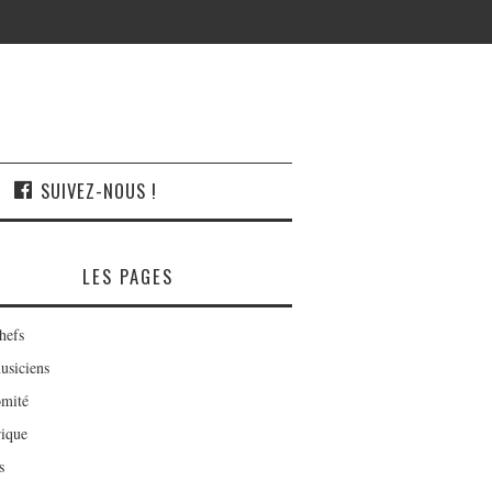
SUIVEZ-NOUS !
LES PAGES
hefs
usiciens
mité
rique
s