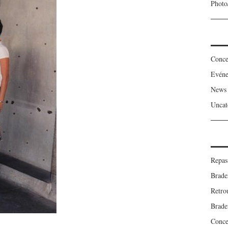
Photo
Conce
Evén
News
Uncat
Repas
Brade
Retro
Brade
Concer