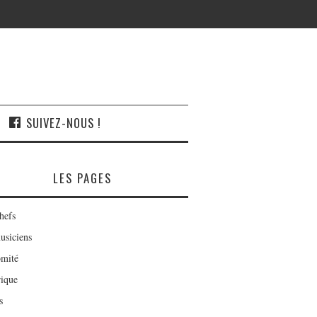
SUIVEZ-NOUS !
LES PAGES
hefs
usiciens
mité
rique
s