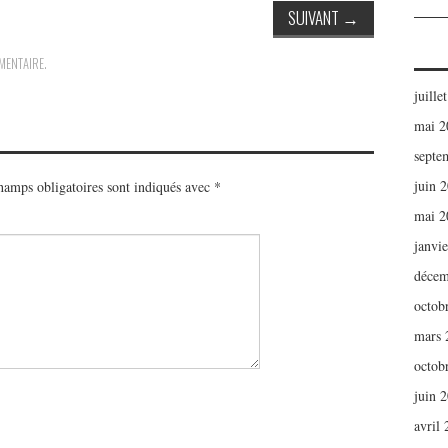
SUIVANT
→
MENTAIRE
.
juille
mai 2
septe
juin 
hamps obligatoires sont indiqués avec
*
mai 2
janvi
décem
octob
mars 
octob
juin 
avril