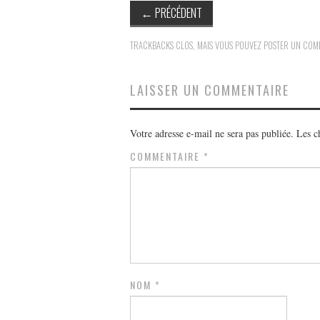
←
PRÉCÉDENT
TRACKBACKS CLOS, MAIS VOUS POUVEZ
POSTER UN COM
LAISSER UN COMMENTAIRE
Votre adresse e-mail ne sera pas publiée.
Les c
COMMENTAIRE
*
NOM
*