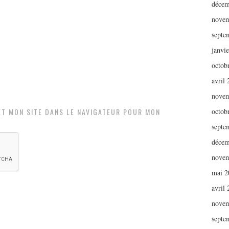
décem
novem
septe
janvi
octob
avril
novem
ET MON SITE DANS LE NAVIGATEUR POUR MON
octob
septe
décem
novem
mai 2
avril
novem
septe